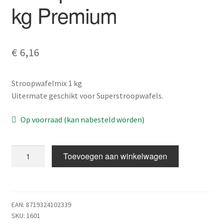
kg Premium
€
6,16
Stroopwafelmix 1 kg
Uitermate geschikt voor Superstroopwafels.
Op voorraad (kan nabesteld worden)
Stroopwafel
Toevoegen aan winkelwagen
koekmix
1
kg
Premium
EAN:
8719324102339
aantal
SKU:
1601