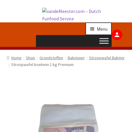
Ga
Ga
doo
naa
Menu
naa
de
nav
inh
Submenu
Grondstoffen
Home
Shop
Grondstoffen
Bakmixen
Stroopwafel Bakmix
uitvouwen
Stroopwafel koekmix 1 kg Premium
Submenu
Apparatuur
uitvouwen
Submenu
Toppings
uitvouwen
Submenu
Stroopwafels
uitvouwen
Submenu
Overig
uitvouwen