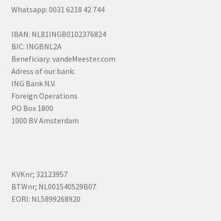
Whatsapp: 0031 6218 42 744
IBAN: NL81INGB0102376824
BIC: INGBNL2A
Beneficiary: vandeMeester.com
Adress of our bank:
ING Bank N.V.
Foreign Operations
PO Box 1800
1000 BV Amsterdam
KVKnr; 32123957
BTWnr; NL001540529B07
EORI: NL5899268920