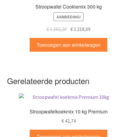
Stroopwafel Cookiemix 300 kg
AANBIEDING!
Oorspronkelijke
Huidige
€
1.282,20
€
1.218,09
prijs
prijs
was:
is:
Toevoegen aan winkelwagen
€ 1.282,20.
€ 1.218,09.
Gerelateerde producten
Stroopwafelkoekmix 10 kg Premium
€
42,74
Toevoegen aan winkelwagen