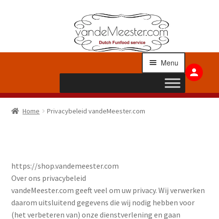
Ga
Ga
doo
naa
naa
de
Menu
nav
inh
Submenu
Grondstoffen
Home
Privacybeleid vandeMeester.com
uitvouwen
Submenu
Apparatuur
uitvouwen
Submenu
Toppings
https://shop.vandemeester.com
uitvouwen
Over ons privacybeleid
Submenu
Stroopwafels
vandeMeester.com geeft veel om uw privacy. Wij verwerken
uitvouwen
daarom uitsluitend gegevens die wij nodig hebben voor
Submenu
Overig
(het verbeteren van) onze dienstverlening en gaan