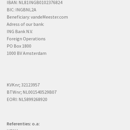
IBAN: NL81INGB0102376824
BIC: INGBNL2A
Beneficiary: vandeMeester.com
Adress of our bank:
ING Bank N.V.
Foreign Operations
PO Box 1800
1000 BV Amsterdam
KVKnr; 32123957
BTWnr; NL001540529B07
EORI: NL5899268920
Referenties: o.a: