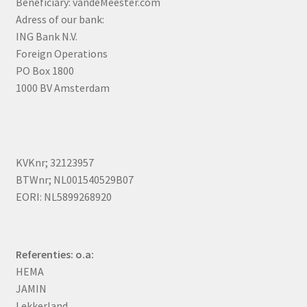
Beneficiary: vandeMeester.com
Adress of our bank:
ING Bank N.V.
Foreign Operations
PO Box 1800
1000 BV Amsterdam
KVKnr; 32123957
BTWnr; NL001540529B07
EORI: NL5899268920
Referenties: o.a:
HEMA
JAMIN
Lekkerland