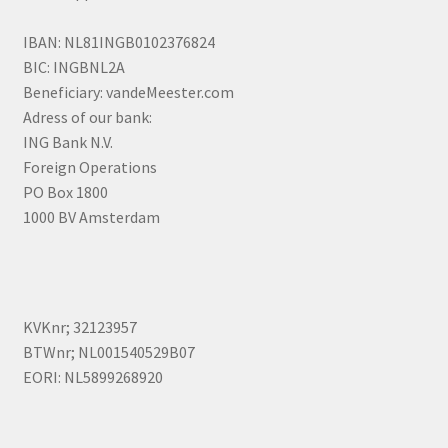
IBAN: NL81INGB0102376824
BIC: INGBNL2A
Beneficiary: vandeMeester.com
Adress of our bank:
ING Bank N.V.
Foreign Operations
PO Box 1800
1000 BV Amsterdam
KVKnr; 32123957
BTWnr; NL001540529B07
EORI: NL5899268920