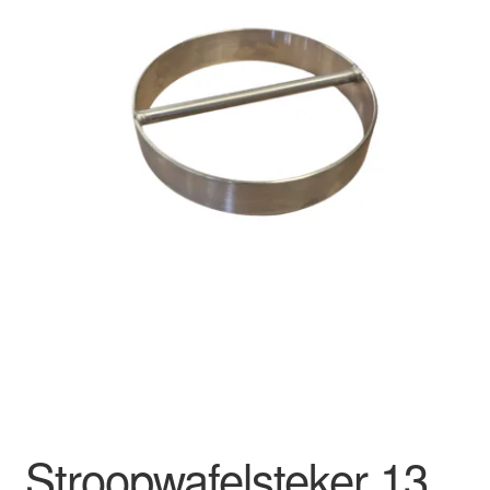
uitvouwen
Academy
FAQ
Stroopwafelsteker 13