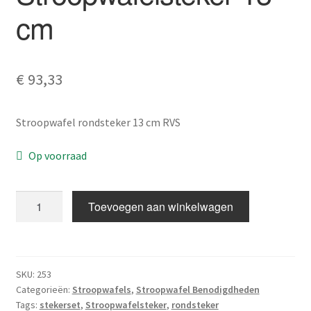
cm
€
93,33
Stroopwafel rondsteker 13 cm RVS
Op voorraad
Stroopwafelsteker
Toevoegen aan winkelwagen
13
cm
aantal
SKU:
253
Categorieën:
Stroopwafels
,
Stroopwafel Benodigdheden
Tags:
stekerset
,
Stroopwafelsteker
,
rondsteker