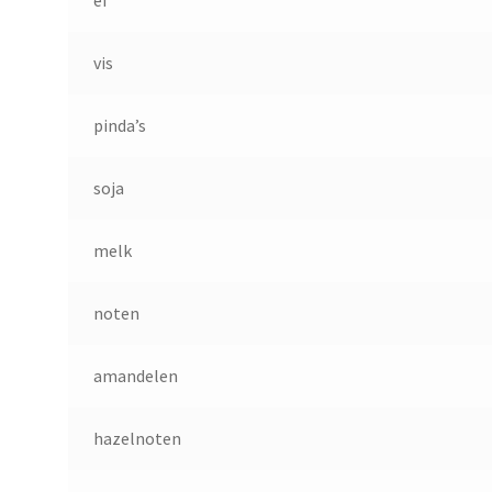
ei
vis
pinda’s
soja
melk
noten
amandelen
hazelnoten