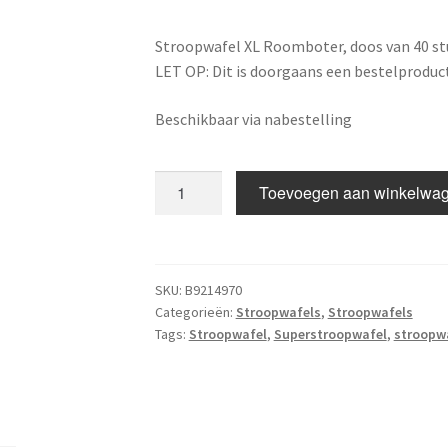
Stroopwafel XL Roomboter, doos van 40 st
LET OP: Dit is doorgaans een bestelproduct
Beschikbaar via nabestelling
Stroopwafel
Toevoegen aan winkelwa
XL
–
40
Stuks
SKU:
B9214970
aantal
Categorieën:
Stroopwafels
,
Stroopwafels
Tags:
Stroopwafel
,
Superstroopwafel
,
stroopwa