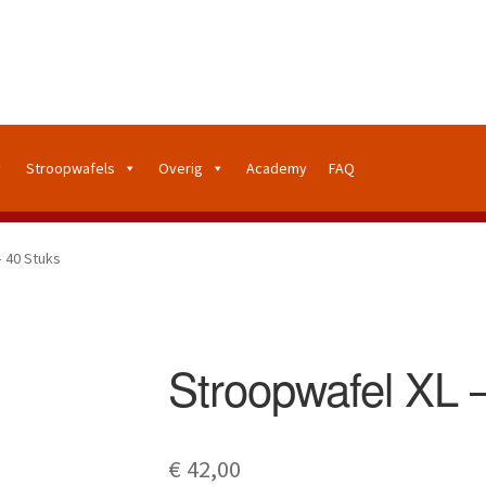
Stroopwafels
Overig
Academy
FAQ
– 40 Stuks
Stroopwafel XL 
€
42,00