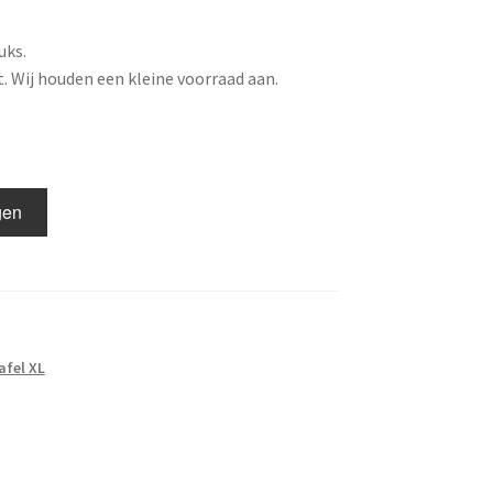
uks.
. Wij houden een kleine voorraad aan.
gen
fel XL