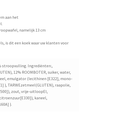
em aan het
l.
troopwafel, namelijk 13 cm
s, is dit een koek waar uw klanten voor
troopvulling. Ingrediënten:,
UTEN), 12% ROOMBOTER, suiker, water,
el, emulgator (lecithinen [E322], mono-
471] ), TARWEzetmeel(GLUTEN), raapolie,
00]), zout, vrije-uitloopEI,
citroenzuur[E330]), kaneel,
60A] ).