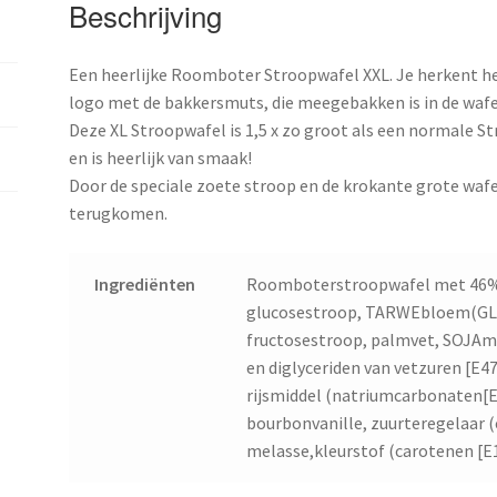
Beschrijving
Een heerlijke Roomboter Stroopwafel XXL. Je herkent h
logo met de bakkersmuts, die meegebakken is in de wafe
Deze XL Stroopwafel is 1,5 x zo groot als een normale S
en is heerlijk van smaak!
Door de speciale zoete stroop en de krokante grote wafel
terugkomen.
Ingrediënten
Roomboterstroopwafel met 46% s
glucosestroop, TARWEbloem(GL
fructosestroop, palmvet, SOJAme
en diglyceriden van vetzuren [E
rijsmiddel (natriumcarbonaten[E5
bourbonvanille, zuurteregelaar (
melasse,kleurstof (carotenen [E1