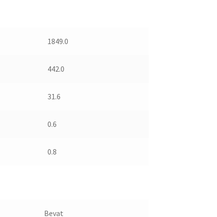
1849.0
442.0
31.6
0.6
0.8
Bevat