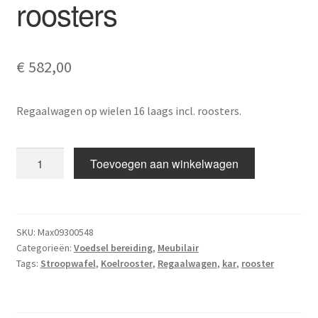
roosters
Academy
FAQ
€
582,00
Regaalwagen op wielen 16 laags incl. roosters.
Regaalwagen
Toevoegen aan winkelwagen
met
roosters
aantal
SKU:
Max09300548
Categorieën:
Voedsel bereiding
,
Meubilair
Tags:
Stroopwafel
,
Koelrooster
,
Regaalwagen
,
kar
,
rooster