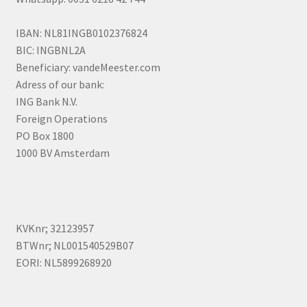
IBAN: NL81INGB0102376824
BIC: INGBNL2A
Beneficiary: vandeMeester.com
Adress of our bank:
ING Bank N.V.
Foreign Operations
PO Box 1800
1000 BV Amsterdam
KVKnr; 32123957
BTWnr; NL001540529B07
EORI: NL5899268920