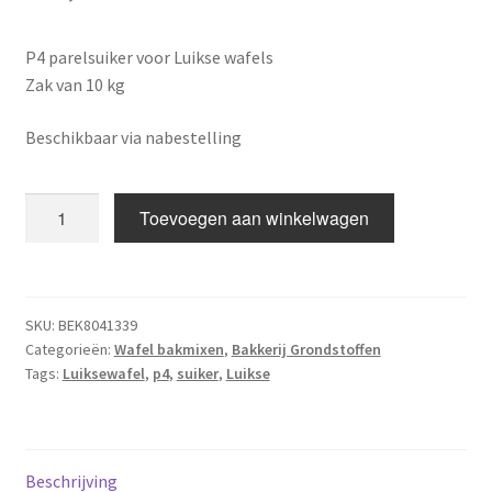
Academy
P4 parelsuiker voor Luikse wafels
FAQ
Zak van 10 kg
Beschikbaar via nabestelling
P4
Toevoegen aan winkelwagen
Parelsuiker
aantal
SKU:
BEK8041339
Categorieën:
Wafel bakmixen
,
Bakkerij Grondstoffen
Tags:
Luiksewafel
,
p4
,
suiker
,
Luikse
Beschrijving