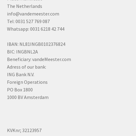
The Netherlands
info@vandemeester.com
Tel: 0031 527 769 087
Whatsapp: 0031 6218 42 744
IBAN: NL81INGB0102376824
BIC: INGBNL2A
Beneficiary: vandeMeester.com
Adress of our bank:
ING Bank N.V.
Foreign Operations
PO Box 1800
1000 BV Amsterdam
KVKnr; 32123957