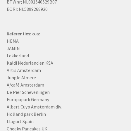
BTWnr; NL001540529B07
EORI: NL5899268920
Referenties: o.a:
HEMA
JAMIN
Lekkerland
Kaldi Nederland en KSA
Artis Amsterdam
Jungle Almere
A/café Amsterdam
De Pier Scheveningen
Europapark Germany
Albert Cuyp Amsterdam div.
Holland park Berlin
Llagurt Spain
Cheeky Pancakes UK