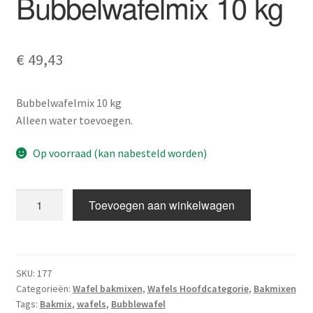
Bubbelwafelmix 10 kg
€
49,43
Bubbelwafelmix 10 kg
Alleen water toevoegen.
Op voorraad (kan nabesteld worden)
Bubbelwafelmix
Toevoegen aan winkelwagen
10
kg
aantal
SKU:
177
Categorieën:
Wafel bakmixen
,
Wafels Hoofdcategorie
,
Bakmixen
Tags:
Bakmix
,
wafels
,
Bubblewafel