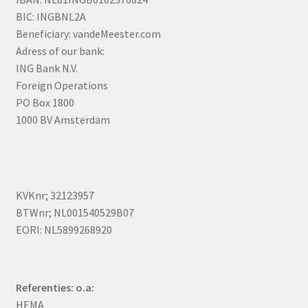
BIC: INGBNL2A
Beneficiary: vandeMeester.com
Adress of our bank:
ING Bank N.V.
Foreign Operations
PO Box 1800
1000 BV Amsterdam
KVKnr; 32123957
BTWnr; NL001540529B07
EORI: NL5899268920
Referenties: o.a:
HEMA