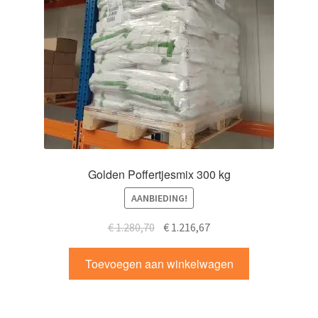
Golden Poffertjesmix 300 kg
AANBIEDING!
Oorspronkelijke
Huidige
€
1.280,70
€
1.216,67
prijs
prijs
was:
is:
Toevoegen aan winkelwagen
€ 1.280,70.
€ 1.216,67.