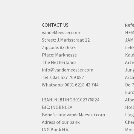
CONTACT US
Refe
vandeMeester.com
HE
Street: J.Marisstraat 12
JAM
Zipcode: 8316 GE
Lekk
Place: Marknesse
Kald
The Netherlands
Art
info@vandemeester.com
Jun
Tel: 0031 527 769 087
A/c
Whatsapp: 0031 6218 42 744
De P
Eur
IBAN: NL81INGB0102376824
Albe
BIC: INGBNL2A
Holl
Beneficiary: vandeMeester.com
Llag
Adress of our bank:
Che
ING Bank N.V.
Moc