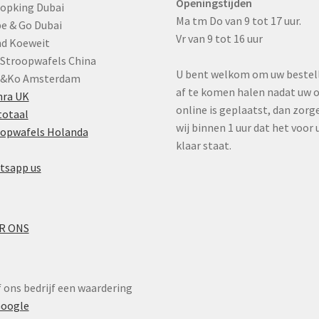
Openingstijden
opking Dubai
Ma tm Do van 9 tot 17 uur.
e & Go Dubai
Vr van 9 tot 16 uur
nd Koeweit
 Stroopwafels China
U bent welkom om uw bestel
o&Ko Amsterdam
af te komen halen nadat uw 
hra UK
online is geplaatst, dan zorg
totaal
wij binnen 1 uur dat het voor 
oopwafels Holanda
klaar staat.
tsapp us
R ONS
 ons bedrijf een waardering
oogle