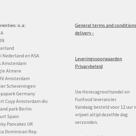
renties: o.a:
General terms and conditions
MA
delivery -
IN
erland
i Nederland en KSA
Leveringsvoorwaarden
is Amsterdam
Privacybeleid
gle Almere
afé Amsterdam
ier Scheveningen
Uw Horecagroothandel en
opapark Germany
Funfood leverancier.
rt Cuyp Amsterdam div.
Vandaag besteld voor 12 uur i
and park Berlin
vrijwel altijd dezelfde dag
urt Spain
verzonden.
eky Pancakes UK
ca Dominican Rep.