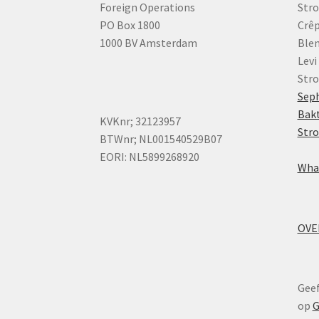
Foreign Operations
Stro
PO Box 1800
Crêp
1000 BV Amsterdam
Ble
Levi
Str
Sep
Bak
KVKnr; 32123957
Str
BTWnr; NL001540529B07
EORI: NL5899268920
Wha
OVE
Geef
op
G