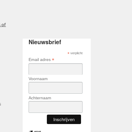
 of
Nieuwsbrief
*
verplicht
*
Email adres
Voornaam
Achternaam
s