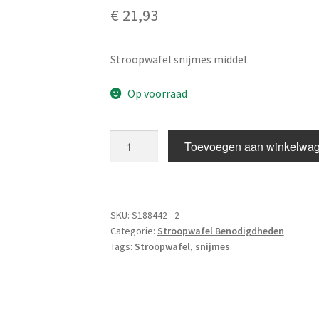
€
21,93
Stroopwafel snijmes middel
Op voorraad
Stroopwafel
Toevoegen aan winkelwa
snijmes
Medium
aantal
SKU:
S188442 - 2
Categorie:
Stroopwafel Benodigdheden
Tags:
Stroopwafel
,
snijmes