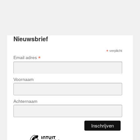
Nieuwsbrief
*
verplicht
*
Email adres
Voornaam
Achternaam