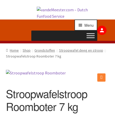
Ga
Ga
doo
naa
Menu
naa
de
nav
inh
Submenu
Grondstoffen
Home
Shop
Grondstoffen
Stroopwafel deeg en stroop
uitvouwen
Stroopwafelstroop Roomboter 7 kg
Submenu
Apparatuur
uitvouwen
Submenu
Toppings
uitvouwen
🔍
Submenu
Stroopwafelstroop
Stroopwafels
uitvouwen
Submenu
Roomboter 7 kg
Overig
uitvouwen