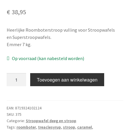
Academy
€
38,95
FAQ
Heerlijke Roomboterstroop vulling voor Stroopwafels
en Superstroopwafels.
Emmer 7 kg.
Op voorraad (kan nabesteld worden)
Stroopwafelstroop
Toevoegen aan winkelwagen
Roomboter
7
kg
aantal
EAN:
8719324102124
SKU:
375
Categorie:
Stroopwafel deeg en stroop
Tags:
roomboter
,
treaclesyrup
,
stroop
,
caramel
,