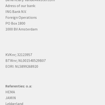
Adress of our bank:
ING Bank N.V.
Foreign Operations
PO Box 1800
1000 BV Amsterdam
KVKnr; 32123957
BTWnr; NL001540529B07
EORI: NL5899268920
Referenties: o.a:
HEMA
JAMIN
Lekkerland